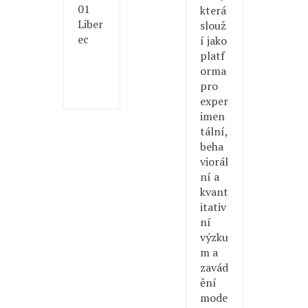
01
která
Liber
slouž
ec
í jako
platf
orma
pro
exper
imen
tální,
beha
viorál
ní a
kvant
itativ
ní
výzku
m a
zavád
ění
mode