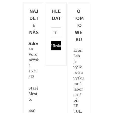
NAJ
HLE
O
DET
DAT
TOM
E
TO
Vyhledávání
NÁS
WE
BU
Adre
sa
Econ
Voro
Lab
něžsk
je
á
výuk
1329
ová a
/13
výzku
mná
Staré
labor
Měst
atoř
o,
při
EF
460
TUL,